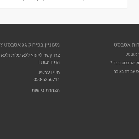
ות אסבסט
מעוניין בפירוק גג אסבסט ?
י אזבסט
צרו קשר לייעוץ ללא עלות וללא
התחייבות !
וק אסבסט כיצד ?
ס עבודה בגובה
חייגו עכשיו:
050-5256711
הצהרת נגישות