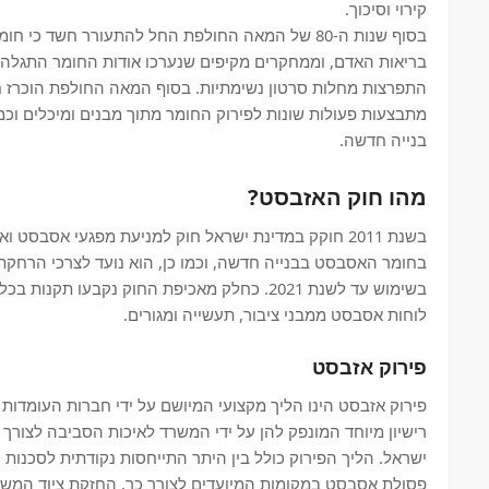
קירוי וסיכוך.
בסוף שנות ה-80 של המאה החולפת החל להתעורר חשד 
בריאות האדם, וממחקרים מקיפים שנערכו אודות החומר התגלה
התפרצות מחלות סרטון נשימתיות. בסוף המאה החולפת הוכרז חו
מתבצעות פעולות שונות לפירוק החומר מתוך מבנים ומיכלים וכ
בנייה חדשה.
מהו חוק האזבסט?
בשנת 2011 חוקק במדינת ישראל חוק למניעת מפגעי אסבסט
בחומר האסבסט בבנייה חדשה, וכמו כן, הוא נועד לצרכי הרחק
בשימוש עד לשנת 2021. כחלק מאכיפת החוק נקבעו תק
לוחות אסבסט ממבני ציבור, תעשייה ומגורים.
פירוק אזבסט
פירוק אזבסט הינו הליך מקצועי המיושם על ידי חברות העומדות 
רישיון מיוחד המונפק להן על ידי המשרד לאיכות הסביבה לצורך 
ישראל. הליך הפירוק כולל בין היתר התייחסות נקודתית לסכנות ה
פסולת אסבסט במקומות המיועדים לצורך כך, החזקת ציוד המשמש ל