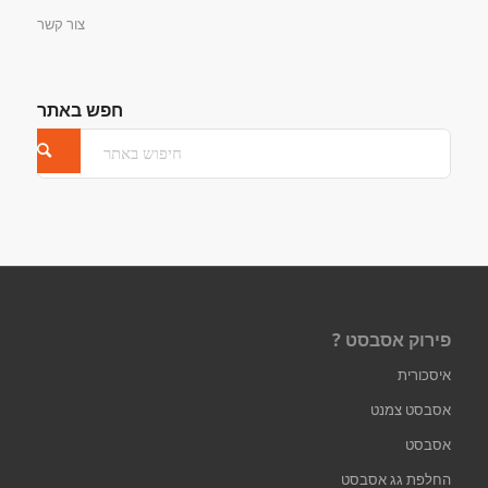
צור קשר
חפש באתר
פירוק אסבסט ?
איסכורית
אסבסט צמנט
אסבסט
החלפת גג אסבסט