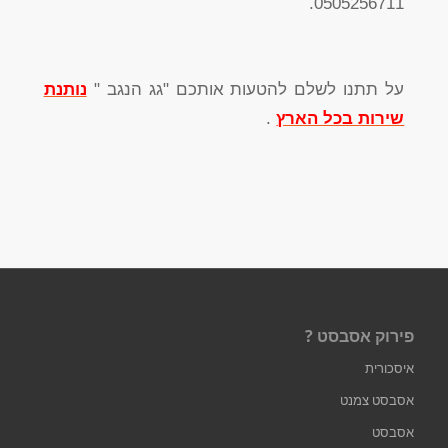
0505256711.
על תתנו לשלם להטעות אותכם "גג הנגב "
נותנת
שירות בכל הארץ
.
פירוק אסבסט ?
איסכורית
אסבסט צמנט
אסבסט