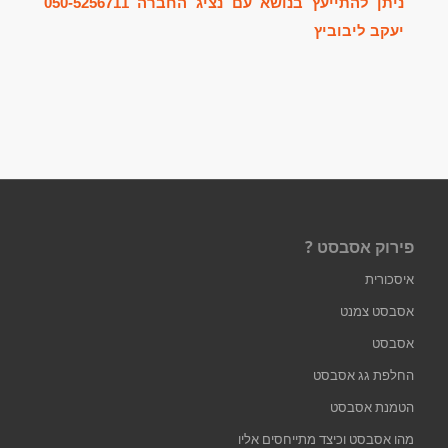
ניתן להתייעץ בנושא עם נציג החברה
050-5256711
יעקב ליבוביץ
פירוק אסבסט ?
איסכורית
אסבסט צמנט
אסבסט
החלפת גג אסבסט
הטמנת אסבסט
מהו אסבסט וכיצד מתייחסים אליו