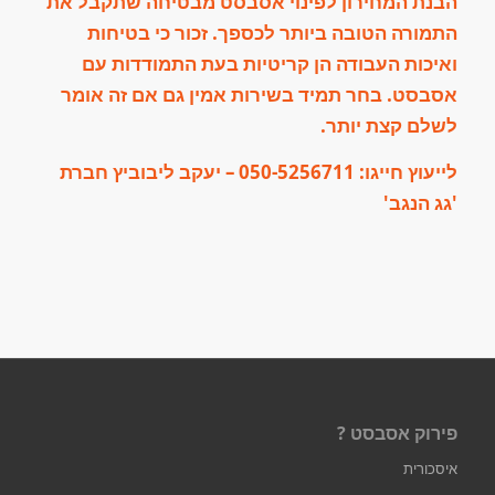
הבנת המחירון לפינוי אסבסט מבטיחה שתקבל את
התמורה הטובה ביותר לכספך. זכור כי בטיחות
ואיכות העבודה הן קריטיות בעת התמודדות עם
אסבסט. בחר תמיד בשירות אמין גם אם זה אומר
לשלם קצת יותר.
לייעוץ חייגו:
050-5256711
– יעקב ליבוביץ חברת
'גג הנגב'
פירוק אסבסט ?
איסכורית