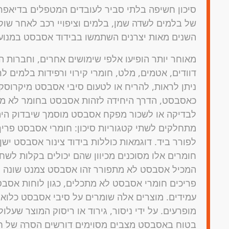
סיכון חשיפה בלתי סביר לעובדים המטפלים בדיאפרג
של בלמים לשדה שמן, בלמים וציפויי רכב לאחר שוק,
השנים מאות יצרנים השתמשו בבידוד אסבסט במנועי
מאוחר יותר הופיעו אלפי שימושים אחרים, וחברות ה
דוודים, אטמים, מלט, חומרי קירוי ורפידות בלמים ל
ניתן לראות, להריח או לטעום סיבי אסבסט מיקרוסקו
כאסבסט, הדרך היחידה לזהות אסבסט בחומר לא מס
לבדיקה או לשכור מפקח אסבסט מוסמך שיבדוק הית
מתחלקים לשתי קטגוריות סיכון: חומרי אסבסט פריך
לפורר ביד. דוגמאות כוללות בידוד צינור אסבסט י
חומרים אלו מסוכנים מכיוון שהם יכולים בקלות לשחר
המכיל אסבסט לא מתפורר זהו אסבסט צמנט שונה ל
פריכים חומרי אסבסט לא מתכלים, כגון לוחות אסבס
עמידים. מוצרים אלה שומרים על סיבי אסבסט כלואי
מופרעים. על ידי ניסור, גירוד או ריסוק המוצר שעלו
בטוח באסבסט מצבים מסוימים דורשים הסרה של חו