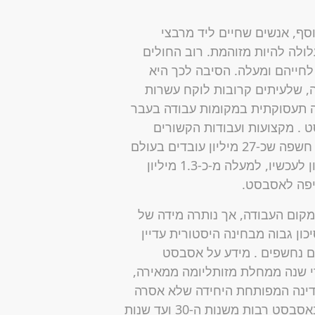
סף, אנשים שחיים ליד מרבצי
לה להיות מזוהמת. רוב החולים
מחלות הקשורות לאסבסט הם גברים בשנות ה-60 לחייהם ומעלה. הסיבה לכך היא
, שלעיתים קרובות לוקח עשרות
ה תעסוקתית במקומות עבודה בעבר
 . מקצועות ועבודות הקשורים
לאסבסט הסוכנות לחומרים רעילים ולרישום מחלות חשפה שכ-27 מיליון עובדים בעולם
נחשפו אך ורק למוצרי אסבסט בין 1940 ל-1979. נכון לעכשיו, למעלה מ-כ-1.3 מיליון
שיפה לאסבסט.
קום העבודה, אך נותרה מידה של
כון גבוה מבחינה היסטורית עדיין
ם נחשפים . מידע על אסבסט
ט 40,000 אמריקאים מדי שנה ממחלת מזותליומה ממאירה,
דינה המפותחת היחידה שלא אסרה
לחלוטין את החומר המסרטן. צבא ארה"ב השתמש באסבסט רבות משנות ה-30 ועד שנות