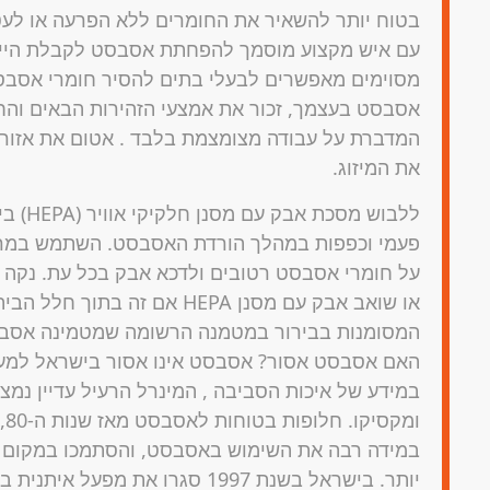
בטוח יותר להשאיר את החומרים ללא הפרעה או לעטו
עם איש מקצוע מוסמך להפחתת אסבסט לקבלת הייעו
מסוימים מאפשרים לבעלי בתים להסיר חומרי אסב
אסבסט בעצמך, זכור את אמצעי הזהירות הבאים וה
המדברת על עבודה מצומצמת בלבד . אטום את אזור 
את המיזוג.
פעמי וכפפות במהלך הורדת האסבסט. השתמש במרס
על חומרי אסבסט רטובים ולדכא אבק בכל עת. נקה א
או שואב אבק עם מסנן HEPA אם ז
המסומנות בבירור במטמנה הרשומה שמטמינה אסבס
האם אסבסט אסור? אסבסט אינו אסור בישראל למעט 
במידע של איכות הסביבה , המינרל הרעיל עדיין נמצא 
ומ
במידה רבה את השימוש באסבסט, והסתמכו במקום 
יותר. בישראל בשנת 1997 סגרו את מפ