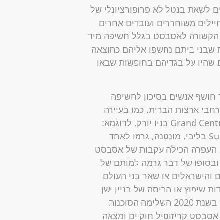
יקים לשאת בנטל לא פרופורציונלי של
ילים משוחררים ועובדים אחרים
 הקשורה לאסבסט בגלל חשיפה מיד
 שבני ביתם נחשפו אליהם כתוצאה
 שהיו על בגדיהם בחופשות שבאו
 חושף אנשים בסיכון לחשיפה
חבי ארצות הברית, כמו בעיירה
אמבלר, פנסילבניה, ובנקודות ציון כמו Grand Central Terminal בניו יורק. לדוגמא:
עשרות שנים של כריית ורמיקוליט ליד אתר Superfund בליבי, מונטנה, גרמו לאחד
. העפרה הכילה עקבות של אסבסט
ובסופו של דבר גרמה למותם של
 והישראלים או שאר בני העולם
 שיפוץ או הריסה של בניין ישן
שעדיין מכיל מוצרי אסבסט עתיקים. לציטוט ממאמר בשנת 2020 השלימה הסוכנות
אסבסט קריזוטיל חוקיים ומצאה