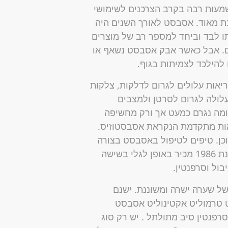
שמעות רבה בקרב הצרכנים לשימושי
ת מאוד. אסבסט לאורך השנים היה
ותו לבד וביחד למספר רב של מוצרים
תם. אבל כאשר אבק אסבסט נשאף או
להילכד לצמיתות בגוף.
יאות עלולים לגרום לדלקות, צלקות
לולה לגרום לסרטן ולמצבים
יומה נגרם כמעט אך ורק מחשיפה
ות מתקדמת הנקראת אסבסטוזיס.
ן. טיפים לטיפול באסבסט בצורה
בטוחה חוק תגובת החירום של הסכנה באסבסט משנת 1986 מכיר באופן לגלי בשישה
ול וסרפנטין.
ל שערה ישרה ומשוננת. ישנם
יט טרמוליט אקטינוליט אסבסט
פנטין סיב מתולתל . יש רק סוג