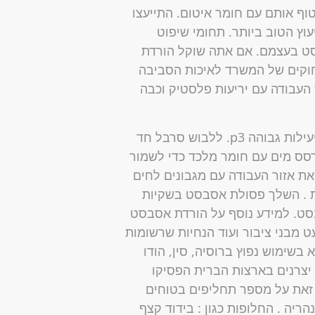
ף אותם עם חומר איטום. התייעצו
ץ הטוב ביותר. תחומי שיפוט
סט בעצמם. אם אתה שוקל הורדת
חוקים של המשרד לאיכות הסביבה
העבודה עם יריעות פלסטיק וכבה
ללבוש מסכת אבק עם מסנן חלקיקי אוויר (HEPA) ביעילות גבוהה p3. ללבוש סרבל חד
ס מים עם חומר מלכד כדי לשמור
ת אזור העבודה עם מגבונים לחים
ה בתוך חלל הבית . השלך פסולת אסבסט בשקיות
ט. למידע נוסף על הורדת אסבסט
מבני ציבור ועוד הנחיות שרשומות
בשימוש נפוץ ברוסיה, סין, הודו
קסיקו. חלופות בטוחות לאסבסט מאז שנות ה-80, יצרנים בארצות הברית הפסיקו
זאת על מספר תחליפים בטוחים
על איתנית בנהריה . החלופות כגון : בידוד קצף