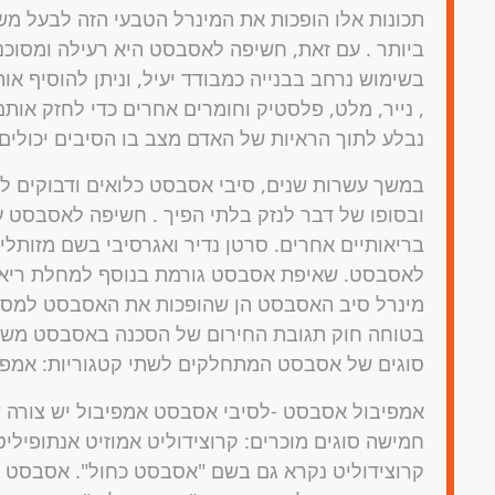
תכונות אלו הופכות את המינרל הטבעי הזה לבעל מ
ביותר . עם זאת, חשיפה לאסבסט היא רעילה ומסוכנ
בשימוש נרחב בבנייה כמבודד יעיל, וניתן להוסיף א
, נייר, מלט, פלסטיק וחומרים אחרים כדי לחזק או
נבלע לתוך הראיות של האדם מצב בו הסיבים יכולים 
במשך עשרות שנים, סיבי אסבסט כלואים ודבוקים לר
ובסופו של דבר לנזק בלתי הפיך . חשיפה לאסבסט ע
בריאותיים אחרים. סרטן נדיר ואגרסיבי בשם מזותל
לאסבסט. שאיפת אסבסט גורמת בנוסף למחלת ריא
מינרל סיב האסבסט הן שהופכות את האסבסט למסוכ
סוגים של אסבסט המתחלקים לשתי קטגוריות: אמפיב
אמפיבול אסבסט -לסיבי אסבסט אמפיבול יש צורה ש
חמישה סוגים מוכרים: קרוצידוליט אמוזיט אנתופיל
קרוצידוליט נקרא גם בשם "אסבסט כחול". אסבסט סר