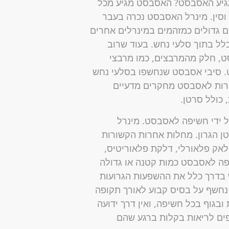
מגיע האסבסט? האסבסט מגיע מכל
 וסין. מינרל האסבסט נכרה בעבר
 גדולים כמזהמים במינרלים אחרים
כלל בתוך סלעי נחש. בעוד שרוב
 ההמוניים מכילים 5% עד 6% אסבסט, חלק מהמרבצים, כמו מרבצי
ילים 50% או יותר אסבסט. סיבי אסבסט שנחשפו בסלעי נחש
ורות לאסבסט מחקרים מדעיים
כולל סרטן.
ל ידי חשיפה לאסבסט. מינרל
ן הגרון. מחלות אחרות הקשורות
לאק פלאורלי, דלקת פלאוריטיס,
ם הקשורים לחשיפה לאסבסט כמות קטנה או גדולה
בדרך כלל את ההשפעות הגרועות
 נחשף על בסיס קבוע לאורך תקופה
בגוף בכל חשיפה, ואין דרך ידועה
פים לריאות בקלות ברגע שהם