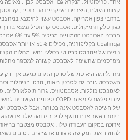
אחד: כריסוטיול, הנקרא גם "אסבסט לבן". מאיפה 
קצוות העולם, היצרנים העיקריים הם רוסיה, קזחסטן
ברחבי צפון אמריקה. אסבסט עשוי להימצא במחצבים
כגון טלק וורמיקוליט. אסבסט קריזוטיל נמצא בדרך 
מרבצי האסבסט
Coalinga בקליפורניה, מכ
נימים של אסבסט כריזוטי בסלעי נחש. מחלות הקש
מפרסמים שחשיפה לאסבסט קשורה למספר מחלות, 
מזותליומה היא סוג של סרטן הנגרם כמעט אך ורק ע
האסבסט גורם גם לסרטן ריאות, סרטן השחלות וסרט
לאסבסט כוללות: אסבסטוזיס, גרורות פלאורליים, פ
עיבוי פלאורלי מפוזר COPD סיכוני
של חשיפה לאסבסט אינה בטוחה, אבל לאסבסט יש 
ביותר כאשר אדם נחשף לריכוז גבוהה שלו, או שהוא
ארוכה במקום העבודה שלו . אסבסט מצטבר בריאות ו
להחזיר את הנזק שהוא גורם או שייגרם . סיבים נשא