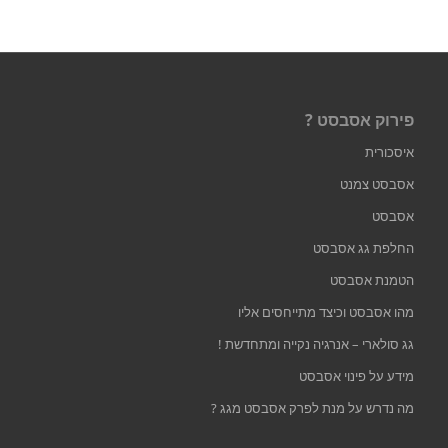
פירוק אסבסט ?
איסכורית
אסבסט צמנט
אסבסט
החלפת גג אסבסט
הטמנת אסבסט
מהו אסבסט וכיצד מתייחסים אליו
גג סולארי – אנרגיה נקייה ומתחדשת !
מידע על פינוי אסבסט
מה נדרש על מנת לפרק אסבסט מגג ?