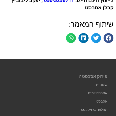
לייעוץ חינם חייגו:
050-5256711
, יעקב ליבוביץ
קבלן אסבסט
שיתוף המאמר:
פירוק אסבסט ?
איסכורית
אסבסט צמנט
אסבסט
החלפת גג אסבסט