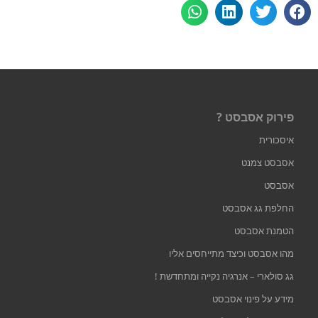
פירוק אסבסט ?
איסכורית
אסבסט צמנט
אסבסט
החלפת גג אסבסט
הטמנת אסבסט
מהו אסבסט וכיצד מתייחסים אליו
גג סולארי – אנרגיה נקייה ומתחדשת !
מידע על פינוי אסבסט