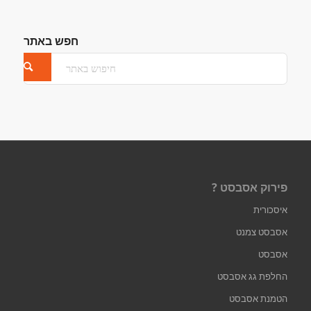
חפש באתר
פירוק אסבסט ?
איסכורית
אסבסט צמנט
אסבסט
החלפת גג אסבסט
הטמנת אסבסט