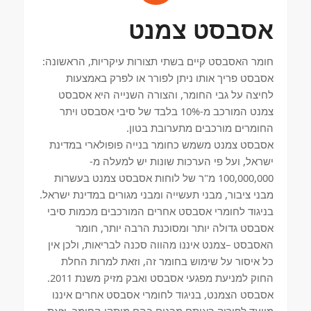
אסבסט צמנט
חומר האסבסט קיים בשתי תצורות עיקריות, הראשונה:
אסבסט פריך אותו ניתן לפורר או לפרק באמצעות
לחיצה על גבי החומר, והצורה השנייה היא אסבסט
צמנט המורכב מ-10% בלבד של סיבי אסבסט ויתר
החומרים מורכבים מתערובת בטון.
אסבסט צמנט משמש כחומר בנייה פופולארי במדינת
ישראל, ועל פי הערכות שונות יש למעלה מ-
100,000,000 מ"ר של לוחות אסבסט צמנט בעשרות
מבני ציבור, מבני תעשייה ומבני מגורים במדינת ישראל.
בניגוד לחומרי אסבסט אחרים המורכבים מכמות סיבי
אסבסט גדולה יותר ומסוכנת הרבה יותר, חומר
האסבסט –צמנט איננו מהווה סכנה לבריאות, ולכן אין
כל איסור על שימוש בחומר זה, וזאת למרות החלת
החוק למניעת מפגעי אסבסט ואבק מזיק משנת 2011.
אסבסט הצמנט, בניגוד לחומרי אסבסט אחרים איננו