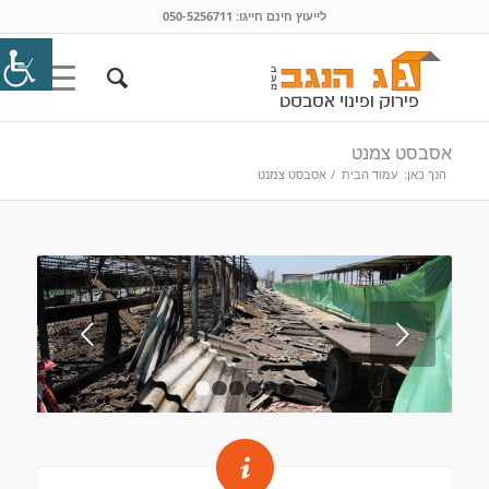
לייעוץ חינם חייגו:
050-5256711
אסבסט צמנט
הנך כאן:
עמוד הבית
/
אסבסט צמנט
הקודם
1
2
3
4
5
6