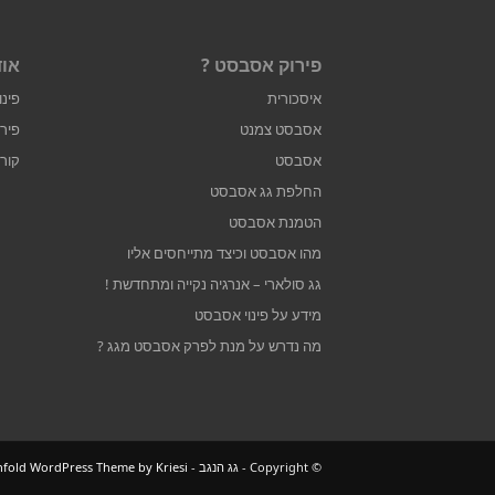
פירוק אסבסט ?
אוד
איסכורית
פינו
אסבסט צמנט
פיר
אסבסט
קור
החלפת גג אסבסט
הטמנת אסבסט
מהו אסבסט וכיצד מתייחסים אליו
גג סולארי – אנרגיה נקייה ומתחדשת !
מידע על פינוי אסבסט
מה נדרש על מנת לפרק אסבסט מגג ?
© ‫Copyright -
גג הנגב
-
nfold WordPress Theme by Kriesi