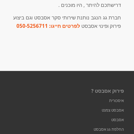
דרישתכם להיתר , היו מוכנים .
חברת גג הנגב נותנת שירותי סקר אסבסט וגם ביצוע
פירוק ופינוי אסבסט
לפרטים חייגו:
050-5256711
פירוק אסבסט ?
איסכורית
אסבסט צמנט
אסבסט
החלפת גג אסבסט